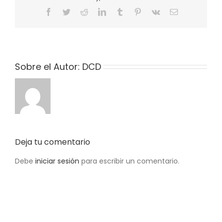
Facebook
Twitter
Reddit
LinkedIn
Tumblr
Pinterest
Vk
Correo
electrónico
Sobre el Autor:
DCD
Deja tu comentario
Debe
iniciar sesión
para escribir un comentario.