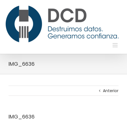
Saltar
al
contenido
IMG_6636
Anterior
IMG_6636