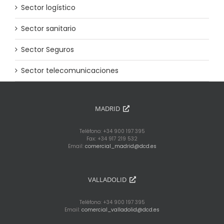
Sector logístico
Sector sanitario
Sector Seguros
Sector telecomunicaciones
MADRID
Teléfono: +34 900 197 395
Fax: +34 917 219 532
Email:
comercial_madrid@dcd.es
VALLADOLID
Teléfono: +34 900 197 395
Email:
comercial_valladolid@dcd.es