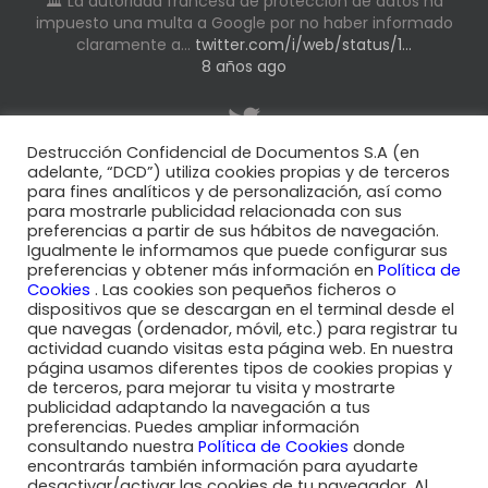
🏛️ La autoridad francesa de protección de datos ha
impuesto una multa a Google por no haber informado
claramente a…
twitter.com/i/web/status/1…
8 años ago
El
#RGPD
introdujo en España la nueva figura del
Destrucción Confidencial de Documentos S.A (en
Delegado de Protección de Datos y la nueva
#LOPD
la
adelante, “DCD”) utiliza cookies propias y de terceros
para fines analíticos y de personalización, así como
ha reforzado.…
twitter.com/i/web/status/1…
para mostrarle publicidad relacionada con sus
8 años ago
preferencias a partir de sus hábitos de navegación.
Igualmente le informamos que puede configurar sus
preferencias y obtener más información en
Política de
Cookies
. Las cookies son pequeños ficheros o
dispositivos que se descargan en el terminal desde el
que navegas (ordenador, móvil, etc.) para registrar tu
actividad cuando visitas esta página web. En nuestra
Sector Sanitario
|
Sector Alimentario
|
Sector Logístico
|
Sector
página usamos diferentes tipos de cookies propias y
Legal
|
Sector Financiero
de terceros, para mejorar tu visita y mostrarte
publicidad adaptando la navegación a tus
Sector Seguros
|
Sector Telecomunicaciones
|
Empleo temporal
preferencias. Puedes ampliar información
|
Sector Energético
consultando nuestra
Política de Cookies
donde
encontrarás también información para ayudarte
© 2024 DCD |
Legal y Cond. de uso
|
Privacidad
|
Políticas de la
desactivar/activar las cookies de tu navegador. Al