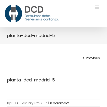
Skip
to
content
planta-dcd-madrid-5
Previous
planta-dcd-madrid-5
By
DCD
|
February 17th, 2017
|
0 Comments