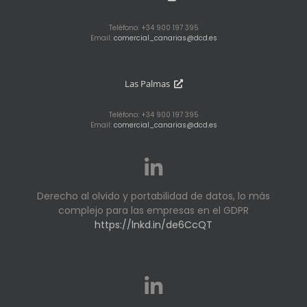
Teléfono: +34 900 197 395
Email:
comercial_canarias@dcd.es
Las Palmas
Teléfono: +34 900 197 395
Email:
comercial_canarias@dcd.es
Derecho al olvido y portabilidad de datos, lo más
complejo para las empresas en el GDPR
https://lnkd.in/de6CcQT