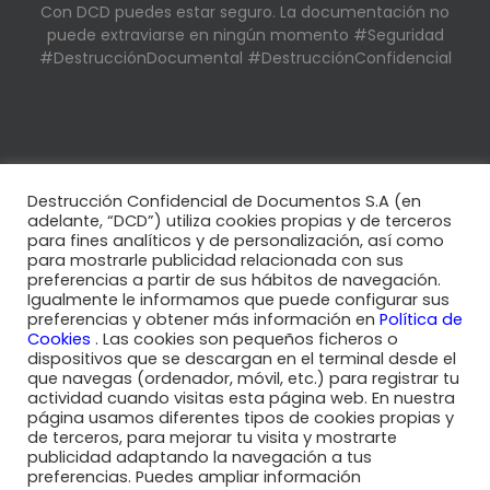
Con DCD puedes estar seguro. La documentación no
puede extraviarse en ningún momento #Seguridad
#DestrucciónDocumental #DestrucciónConfidencial
Destrucción Confidencial de Documentos S.A (en
🏛️ La autoridad francesa de protección de datos ha
adelante, “DCD”) utiliza cookies propias y de terceros
impuesto una multa a Google por no haber informado
para fines analíticos y de personalización, así como
claramente a…
twitter.com/i/web/status/1…
para mostrarle publicidad relacionada con sus
8 years ago
preferencias a partir de sus hábitos de navegación.
Igualmente le informamos que puede configurar sus
preferencias y obtener más información en
Política de
Cookies
. Las cookies son pequeños ficheros o
El
#RGPD
introdujo en España la nueva figura del
dispositivos que se descargan en el terminal desde el
Delegado de Protección de Datos y la nueva
#LOPD
la
que navegas (ordenador, móvil, etc.) para registrar tu
actividad cuando visitas esta página web. En nuestra
ha reforzado.…
twitter.com/i/web/status/1…
página usamos diferentes tipos de cookies propias y
8 years ago
de terceros, para mejorar tu visita y mostrarte
publicidad adaptando la navegación a tus
preferencias. Puedes ampliar información