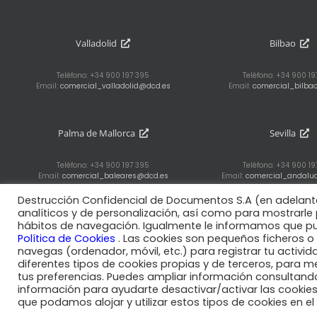
Valladolid
Bilbao
Teléfono: +34 900 197 395
Teléfono: +34 900 1
Email:
comercial_valladolid@dcd.es
Email:
comercial_bilba
Palma de Mallorca
Sevilla
Teléfono: +34 900 197 395
Teléfono: +34 900 1
Email:
comercial_baleares@dcd.es
Email:
comercial_andalu
Destrucción Confidencial de Documentos S.A (en adelante, 
analíticos y de personalización, así como para mostrarle 
hábitos de navegación. Igualmente le informamos que pu
Política de Cookies
. Las cookies son pequeños ficheros o
navegas (ordenador, móvil, etc.) para registrar tu activ
diferentes tipos de cookies propias y de terceros, para m
© 2018 DCD |
Aviso
tus preferencias. Puedes ampliar información consultan
información para ayudarte desactivar/activar las cook
que podamos alojar y utilizar estos tipos de cookies en e