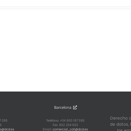
Barcelona
Derecho al
97 395
Teléfono: +34 900 197 395
de datos,
9
Fax: 932 234 632
te@dcd.es
Email:
comercial_cat@dcd.es
las em