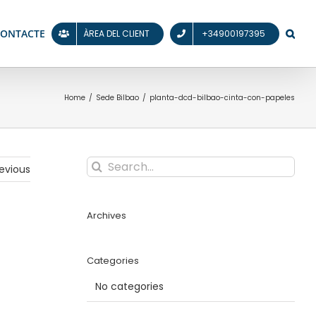
CONTACTE
ÀREA DEL CLIENT
+34900197395
Home
/
Sede Bilbao
/
planta-dcd-bilbao-cinta-con-papeles
Search
evious
for:
Archives
Categories
No categories