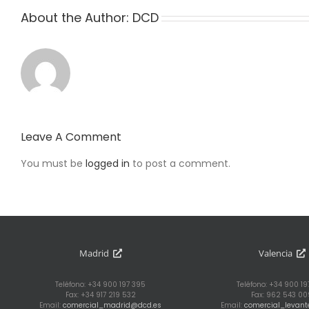
About the Author:
DCD
Leave A Comment
You must be
logged in
to post a comment.
Madrid
Valencia
Teléfono: +34 900 197 395
Teléfono: +34 900 1
Fax: +34 917 219 532
Fax: 962 543 00
Email:
comercial_madrid@dcd.es
Email:
comercial_levan