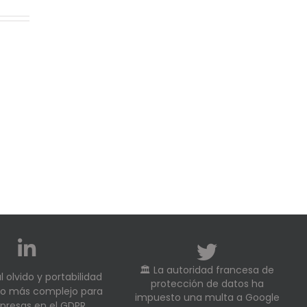
🏛️ La autoridad francesa de
 olvido y portabilidad
protección de datos ha
 lo más complejo para
impuesto una multa a Google
presas en el GDPR