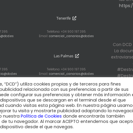
https:
Tenerife
97 395
Teléfono: +34 900 197 395
o@dcd.es
Email:
comercial_canarias@dcd.es
Con DCD 
La docu
Las Palmas
extraviar
#Destr
97 395
Teléfono: +34 900 197 395
cia@dcd.es
Email:
comercial_canarias@dcd.es
#Destr
“DCD”) utiliza cookies propias y de terceros para fines
publicidad relacionada con sus preferencias a partir de sus
ede configurar sus preferencias y obtener más información 
 dispositivos que se descargan en el terminal desde el que
idad cuando visitas esta página web. En nuestra página usamo
ejorar tu visita y mostrarte publicidad adaptando la navegac
 Legal y Condiciones de uso
|
Política de Privacidad
|
Política de Cookies
|
do nuestra
Política de Cookies
donde encontrarás también
ies de tu navegador. Al marcar ACEPTO entendemos que acept
Twitter
Facebook
LinkedIn
Vimeo
Slideshare
Rss
l dispositivo desde el que navegas.