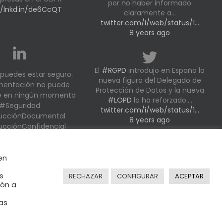
por no haber informado
//lnkd.in/de6CcQT
claramente a…
twitter.com/i/web/status/1…
8 years ago
El
#RGPD
introdujo en España la
puedes estar seguro.
nueva figura del Delegado de
mentación no puede
Protección de Datos y la nueva
se en ningún momento
#LOPD
la ha reforzado.…
#Seguridad
twitter.com/i/web/status/1…
ucciónDocumental
8 years ago
ucciónConfidencial
en
s
RECHAZAR
CONFIGURAR
ACEPTAR
ión a
 Designed by
Inbuze
as