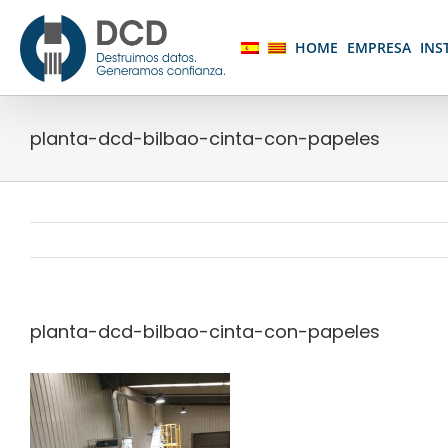
Skip
to
HOME
EMPRESA
INS
content
planta-dcd-bilbao-cinta-con-papeles
planta-dcd-bilbao-cinta-con-papeles