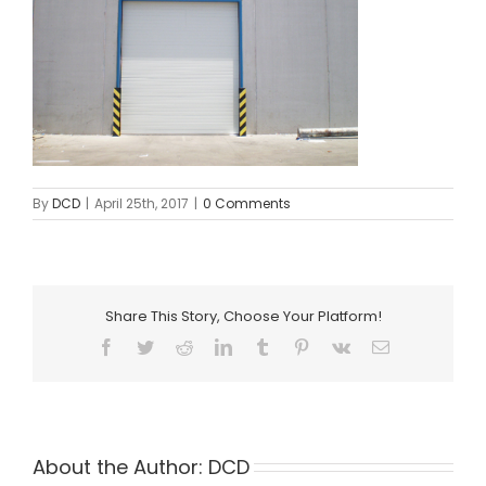
By
DCD
|
April 25th, 2017
|
0 Comments
Share This Story, Choose Your Platform!
Facebook
Twitter
Reddit
LinkedIn
Tumblr
Pinterest
Vk
Email
About the Author:
DCD