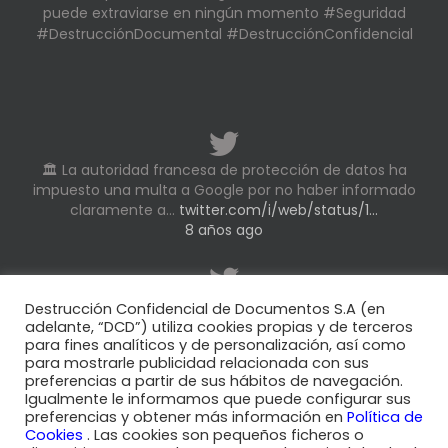
puede extraviarse en ningún momento #Seguridad
#DestrucciónDocumental #DestrucciónConfidencial
🏛️ La autoridad francesa de protección de datos ha
impuesto una multa a Google por no haber informado
claramente a…
twitter.com/i/web/status/1…
8 años ago
El
#RGPD
introdujo en España la nueva figura del
Destrucción Confidencial de Documentos S.A (en
Delegado de Protección de Datos y la nueva
#LOPD
la
adelante, “DCD”) utiliza cookies propias y de terceros
para fines analíticos y de personalización, así como
ha reforzado.…
twitter.com/i/web/status/1…
para mostrarle publicidad relacionada con sus
8 años ago
preferencias a partir de sus hábitos de navegación.
Igualmente le informamos que puede configurar sus
preferencias y obtener más información en
Política de
Cookies
. Las cookies son pequeños ficheros o