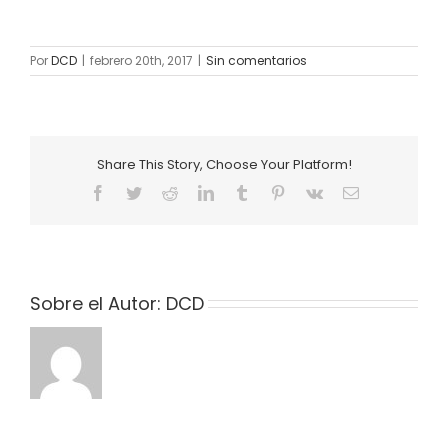
Por
DCD
|
febrero 20th, 2017
|
Sin comentarios
Share This Story, Choose Your Platform!
Facebook
Twitter
Reddit
LinkedIn
Tumblr
Pinterest
Vk
Correo
electrónico
Sobre el Autor:
DCD