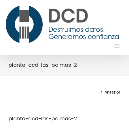
Saltar
al
contenido
planta-dcd-las-palmas-2
Anterior
planta-dcd-las-palmas-2