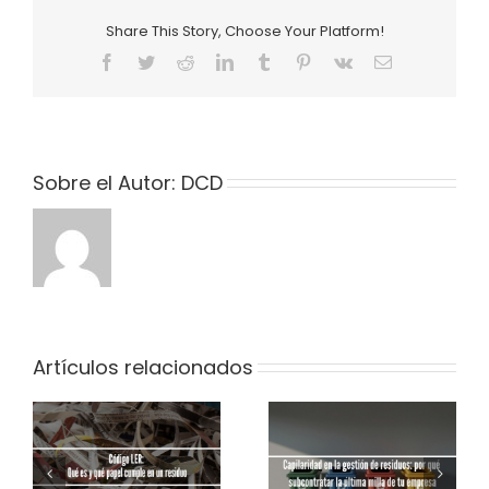
la
Share This Story, Choose Your Platform!
gestión
de
Facebook
Twitter
Reddit
LinkedIn
Tumblr
Pinterest
Vk
Correo
residuos
electrónico
RAEE?
Sobre el Autor:
DCD
Artículos relacionados
Capilaridad en la
Errores frecuentes
gestión de residuos:
s
en la
por qué