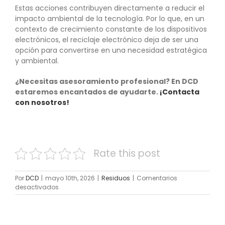
Estas acciones contribuyen directamente a reducir el
impacto ambiental de la tecnología. Por lo que, en un
contexto de crecimiento constante de los dispositivos
electrónicos, el reciclaje electrónico deja de ser una
opción para convertirse en una necesidad estratégica
y ambiental.
¿Necesitas asesoramiento profesional? En DCD
estaremos encantados de ayudarte.
¡Contacta
con nosotros!
Rate this post
Por
DCD
|
mayo 10th, 2026
|
Residuos
|
Comentarios
en
desactivados
¿Cómo
se
debe
abordar