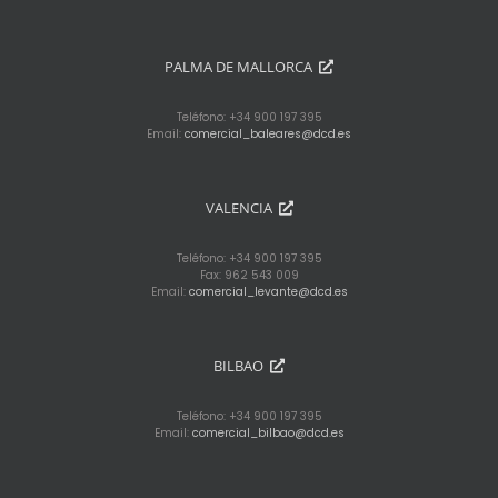
PALMA DE MALLORCA
Teléfono: +34 900 197 395
Email:
comercial_baleares@dcd.es
VALENCIA
Teléfono: +34 900 197 395
Fax: 962 543 009
Email:
comercial_levante@dcd.es
BILBAO
Teléfono: +34 900 197 395
Email:
comercial_bilbao@dcd.es