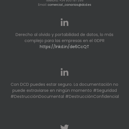
Teléfono: +34 900 197 395
Email:
comercial_canarias@dcd.es
Derecho al olvido y portabilidad de datos, lo más
complejo para las empresas en el GDPR
https://lnkd.in/de6CcQT
Con DCD puedes estar seguro. La documentación no
puede extraviarse en ningún momento #Seguridad
#DestrucciónDocumental #DestrucciónConfidencial