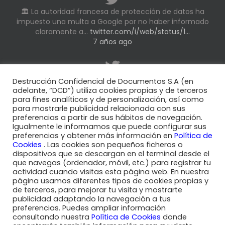
🏛️ La autoridad francesa de protección de datos ha
impuesto una multa a Google por no haber informado
claramente a…
twitter.com/i/web/status/1…
7 años ago
El
#RGPD
introdujo en España la nueva figura del
Destrucción Confidencial de Documentos S.A (en
Delegado de Protección de Datos y la nueva
#LOPD
la
adelante, “DCD”) utiliza cookies propias y de terceros
para fines analíticos y de personalización, así como
ha reforzado.…
twitter.com/i/web/status/1…
para mostrarle publicidad relacionada con sus
7 años ago
preferencias a partir de sus hábitos de navegación.
Igualmente le informamos que puede configurar sus
preferencias y obtener más información en
Política de
Cookies
. Las cookies son pequeños ficheros o
dispositivos que se descargan en el terminal desde el
que navegas (ordenador, móvil, etc.) para registrar tu
actividad cuando visitas esta página web. En nuestra
Sector Sanitario
|
Sector Alimentario
|
Sector Logístico
|
Sector
página usamos diferentes tipos de cookies propias y
Legal
|
Sector Financiero
de terceros, para mejorar tu visita y mostrarte
publicidad adaptando la navegación a tus
Sector Seguros
|
Sector Telecomunicaciones
|
Empleo temporal
preferencias. Puedes ampliar información
|
Sector Energético
consultando nuestra
Política de Cookies
donde