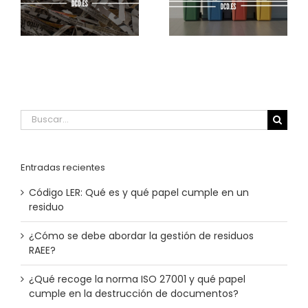
le
documentación de
subcontratar la
residuos peligrosos
última milla de tu
(y cómo evitarlos)
empresa
Buscar:
Entradas recientes
Código LER: Qué es y qué papel cumple en un
residuo
¿Cómo se debe abordar la gestión de residuos
RAEE?
¿Qué recoge la norma ISO 27001 y qué papel
cumple en la destrucción de documentos?