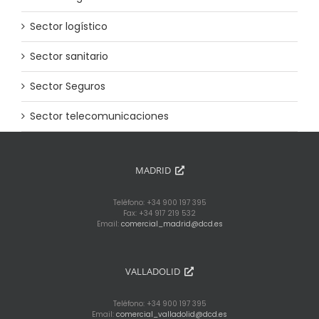
Sector logístico
Sector sanitario
Sector Seguros
Sector telecomunicaciones
MADRID
Teléfono: +34 900 197 395
Fax: +34 917 219 532
Email:
comercial_madrid@dcd.es
VALLADOLID
Teléfono: +34 900 197 395
Email:
comercial_valladolid@dcd.es